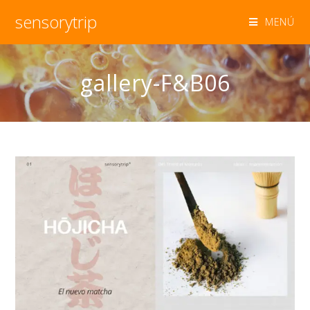
sensorytrip
MENÚ
gallery-F&B06