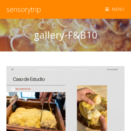
sensorytrip
MENÚ
gallery-F&B10