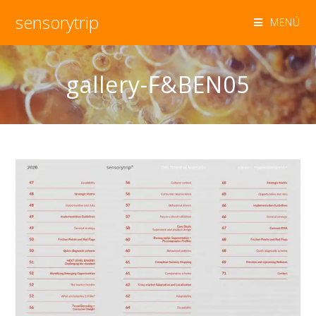
sensorytrip
MENÚ
gallery-F&BEN05