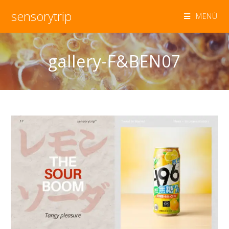
sensorytrip
MENÚ
gallery-F&BEN07