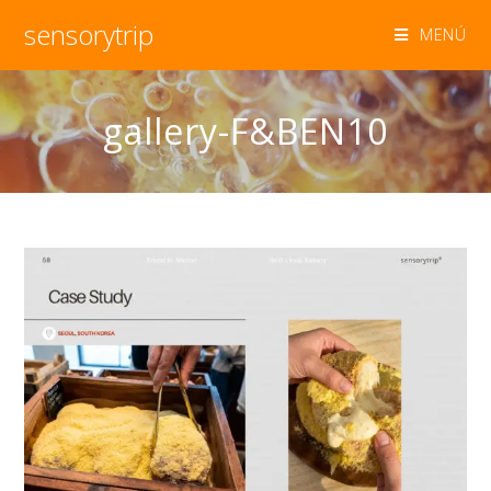
sensorytrip
MENÚ
gallery-F&BEN10