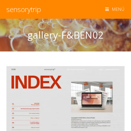
sensorytrip
MENÚ
gallery-F&BEN02