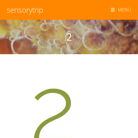
sensorytrip
MENÚ
2