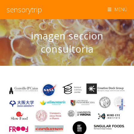
sensorytrip
MENÚ
imagen seccion
consultoria