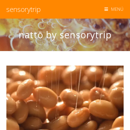
sensorytrip
MENÚ
nattō by sensorytrip