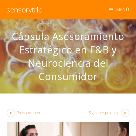
sensorytrip
MENÚ
Cápsula Asesoramiento
Estratégico en F&B y
Neurociencia del
Consumidor
Producto anterior
Siguiente producto